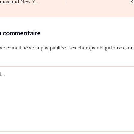
Jewels for Christmas and New Year’s eve in Paris
S
un commentaire
se e-mail ne sera pas publiée.
Les champs obligatoires son