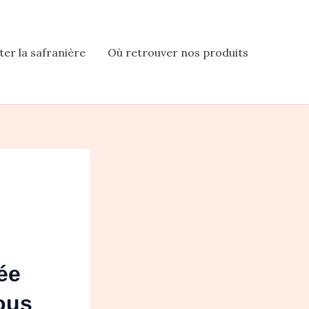
iter la safranière
Où retrouver nos produits
ée
tous