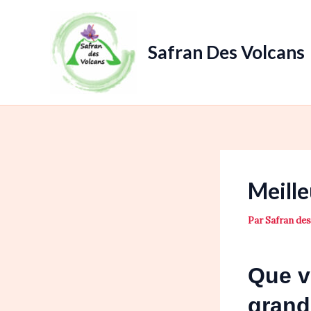
Aller
au
contenu
Safran Des Volcans
Meill
Par
Safran de
Que v
grand