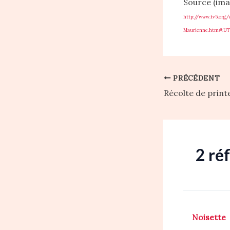
Source (imag
http://www.tv5.org/
Maurienne.htm#.UTY
PRÉCÉDENT
Récolte de prin
2 ré
Noisette