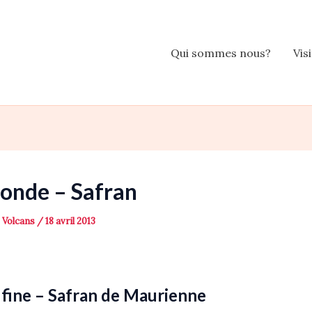
Qui sommes nous?
Vis
nde – Safran
s Volcans
/
18 avril 2013
 fine – Safran de Maurienne