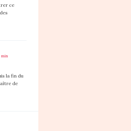
trer ce
 des
7 min
s la fin du
raître de