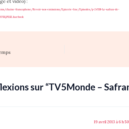
e et vidéo) :
cms/chaine-francophone/Revoir-nos-emissions/Epicerie-fine/Episodes/p-24538-Le-safran-de-
l5KjPESE.facebook
temps
flexions sur “TV5Monde – Safra
19 avril 2013 à 6 h 5