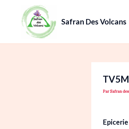
Aller
au
contenu
Safran Des Volcans
TV5Mo
Par
Safran de
Epicerie