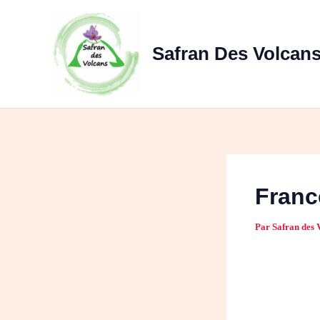
Aller
au
contenu
Safran Des Volcan
Franc
Par
Safran des 