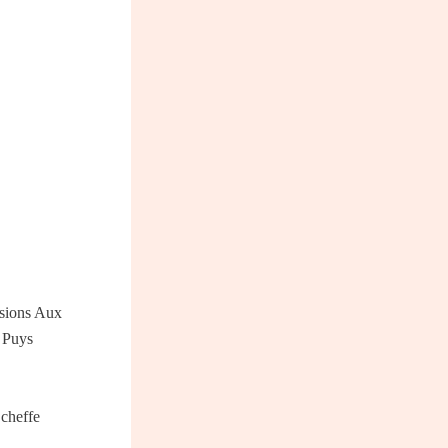
ssions Aux
s Puys
 cheffe