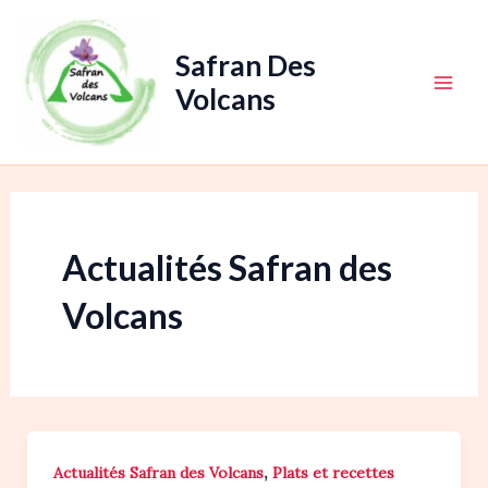
Aller
au
Safran Des
contenu
Volcans
Main
Men
Actualités Safran des
Volcans
,
Actualités Safran des Volcans
Plats et recettes